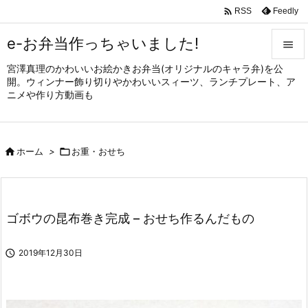

Feedly
RSS
e-お弁当作っちゃいました!

宮澤真理のかわいいお絵かきお弁当(オリジナルのキャラ弁)を公

開。ウィンナー飾り切りやかわいいスィーツ、ランチプレート、ア
メニュ
ニメや作り方動画も

サイド


ホーム
>

お重・おせち
前へ

次へ

ゴボウの昆布巻き完成 – おせち作るんだもの
検索

2019年12月30日