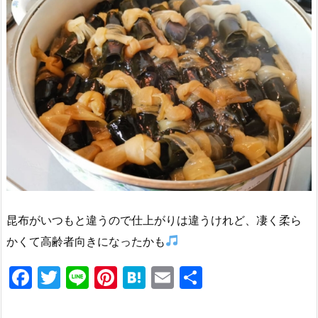
昆布がいつもと違うので仕上がりは違うけれど、凄く柔ら
かくて高齢者向きになったかも
F
T
Li
Pi
H
E
共
a
w
n
nt
at
m
有