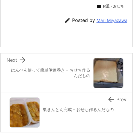
c
itt
e
er
e
ai

お重・おせち
e
er
e
n
l
b
st
a

Posted by
Mari Miyazawa
o
o
k

Next
はんぺん使って簡単伊達巻き – おせち作る
んだもの

Prev
栗きんとん完成 – おせち作るんだもの