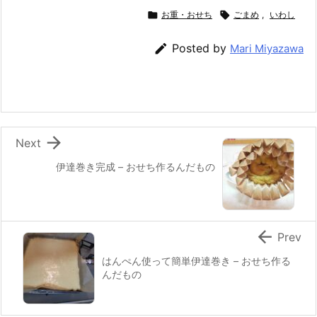
c
itt
e
er
e
ai

お重・おせち

ごまめ
,
いわし
e
er
e
n
l
b
st
a

Posted by
Mari Miyazawa
o
o
k

Next
伊達巻き完成 – おせち作るんだもの

Prev
はんぺん使って簡単伊達巻き – おせち作る
んだもの