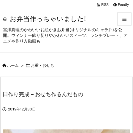

Feedly
RSS
e-お弁当作っちゃいました!

宮澤真理のかわいいお絵かきお弁当(オリジナルのキャラ弁)を公

開。ウィンナー飾り切りやかわいいスィーツ、ランチプレート、ア
メニュ
ニメや作り方動画も

サイド


ホーム
>

お重・おせち
前へ

次へ

田作り完成 – おせち作るんだもの
検索

2019年12月30日