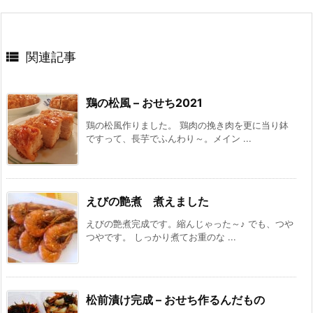

関連記事
鶏の松風 – おせち2021
鶏の松風作りました。 鶏肉の挽き肉を更に当り鉢
ですって、長芋でふんわり～。メイン ...
えびの艶煮 煮えました
えびの艶煮完成です。縮んじゃった～♪ でも、つや
つやです。 しっかり煮てお重のな ...
松前漬け完成 – おせち作るんだもの