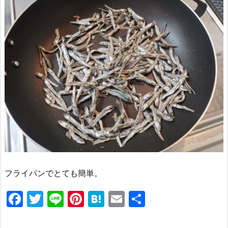
フライパンでとても簡単。
F
T
Li
Pi
H
E
共
a
w
n
nt
at
m
有