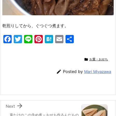
乾煎りしてから、ぐつぐつ煮ます。
F
T
Li
Pi
H
E
共
a
w
n
nt
at
m
有
c
itt
e
er
e
ai

お重・おせち
e
er
e
n
l
b
st
a

Posted by
Mari Miyazawa
o
o
k

Next
蓑たけのこの含め煮 – おせち作るんだもの