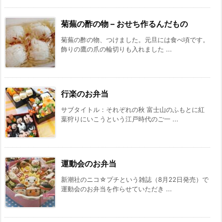
菊蕪の酢の物 – おせち作るんだもの
菊蕪の酢の物、つけました。元旦には食べ頃です。
飾りの鷹の爪の輪切りも入れました ...
行楽のお弁当
サブタイトル：それぞれの秋 富士山のふもとに紅
葉狩りにいこうという江戸時代のご一 ...
運動会のお弁当
新潮社のニコ☆プチという雑誌（8月22日発売）で
運動会のお弁当を作らせていただき ...