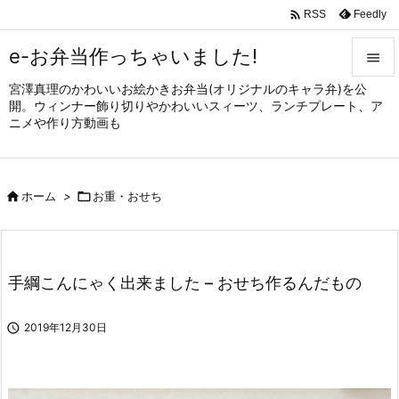

Feedly
RSS
e-お弁当作っちゃいました!

宮澤真理のかわいいお絵かきお弁当(オリジナルのキャラ弁)を公

開。ウィンナー飾り切りやかわいいスィーツ、ランチプレート、ア
メニュ
ニメや作り方動画も

サイド


ホーム
>

お重・おせち
前へ

次へ

手綱こんにゃく出来ました – おせち作るんだもの
検索

2019年12月30日