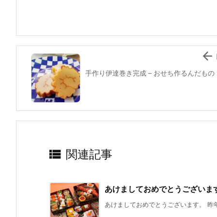
o
o
k

手作り伊達巻き完成 – おせち作るんだもの

関連記事
あけましておめでとうございま
あけましておめでとうございます。 昨年