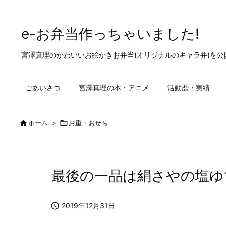
e-お弁当作っちゃいました!
宮澤真理のかわいいお絵かきお弁当(オリジナルのキャラ弁)を
ごあいさつ
宮澤真理の本・アニメ
活動歴・実績

ホーム
>

お重・おせち
最後の一品は絹さやの塩ゆで

2019年12月31日