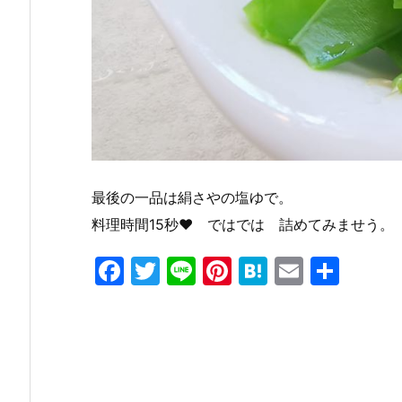
最後の一品は絹さやの塩ゆで。
料理時間15秒♥️ ではでは 詰めてみませう。
F
T
Li
Pi
H
E
共
a
w
n
nt
at
m
有
c
itt
e
er
e
ai
e
er
e
n
l
b
st
a