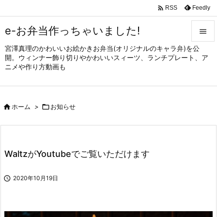

Feedly
RSS
e-お弁当作っちゃいました!

宮澤真理のかわいいお絵かきお弁当(オリジナルのキャラ弁)を公

開。ウィンナー飾り切りやかわいいスィーツ、ランチプレート、ア
メニュ
ニメや作り方動画も

サイド


ホーム
>

お知らせ
前へ

次へ

WaltzがYoutubeでご覧いただけます
検索

2020年10月19日