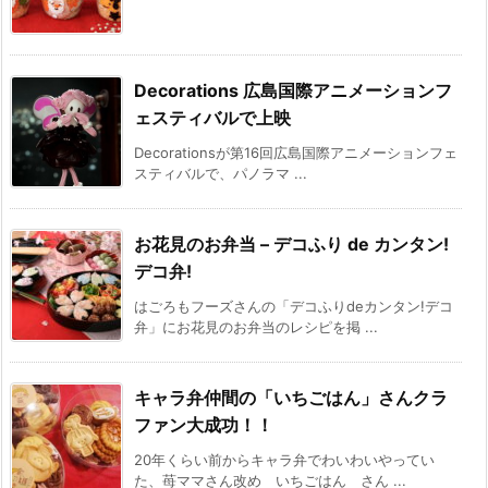
Decorations 広島国際アニメーションフ
ェスティバルで上映
Decorationsが第16回広島国際アニメーションフェ
スティバルで、パノラマ ...
お花見のお弁当 – デコふり de カンタン!
デコ弁!
はごろもフーズさんの「デコふりdeカンタン!デコ
弁」にお花見のお弁当のレシピを掲 ...
キャラ弁仲間の「いちごはん」さんクラ
ファン大成功！！
20年くらい前からキャラ弁でわいわいやってい
た、苺ママさん改め いちごはん さん ...