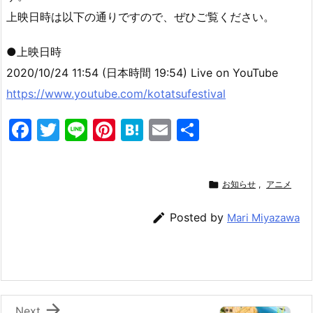
上映日時は以下の通りですので、ぜひご覧ください。
●上映日時
2020/10/24 11:54 (日本時間 19:54) Live on YouTube
https://www.youtube.com/kotatsufestival
F
T
Li
Pi
H
E
共
a
w
n
nt
at
m
有
c
itt
e
er
e
ai

お知らせ
,
アニメ
e
er
e
n
l
b
st
a

Posted by
Mari Miyazawa
o
o
k

Next