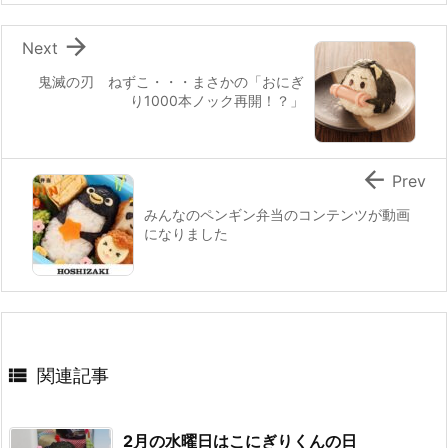
k

Next
鬼滅の刃 ねずこ・・・まさかの「おにぎ
り1000本ノック再開！？」

Prev
みんなのペンギン弁当のコンテンツが動画
になりました

関連記事
2月の水曜日はこにぎりくんの日