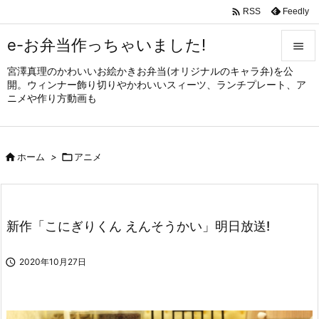

Feedly
RSS
e-お弁当作っちゃいました!

宮澤真理のかわいいお絵かきお弁当(オリジナルのキャラ弁)を公

開。ウィンナー飾り切りやかわいいスィーツ、ランチプレート、ア
メニュ
ニメや作り方動画も

サイド


ホーム
>

アニメ
前へ

次へ

新作「こにぎりくん えんそうかい」明日放送!
検索

2020年10月27日