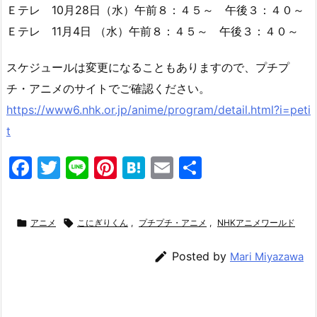
Ｅテレ 10月28日（水）午前８：４５～ 午後３：４０～
Ｅテレ 11月4日 （水）午前８：４５～ 午後３：４０～
スケジュールは変更になることもありますので、プチプ
チ・アニメのサイトでご確認ください。
https://www6.nhk.or.jp/anime/program/detail.html?i=peti
t
F
T
Li
Pi
H
E
共
a
w
n
nt
at
m
有
c
itt
e
er
e
ai

アニメ

こにぎりくん
,
プチプチ・アニメ
,
NHKアニメワールド
e
er
e
n
l
b
st
a

Posted by
Mari Miyazawa
o
o