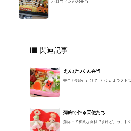
ハロウィンのお弁当

関連記事
えんぴつくん弁当
来年の受験にむけて、いよいよラストスパ
蒲鉾で作る天使たち
蒲鉾って和風な食材ですけど、カットの仕