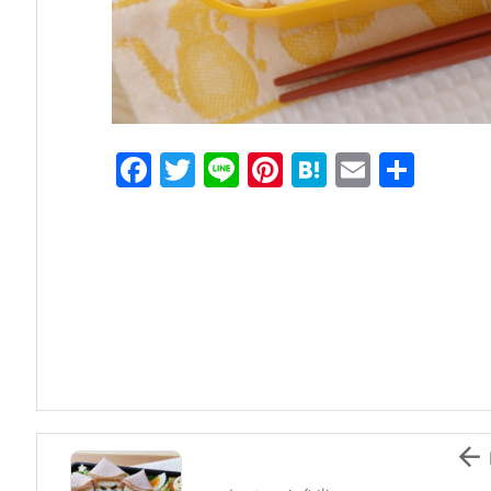
F
T
Li
Pi
H
E
共
a
w
n
nt
at
m
有
c
itt
e
er
e
ai
e
er
e
n
l
b
st
a
o
o
k
