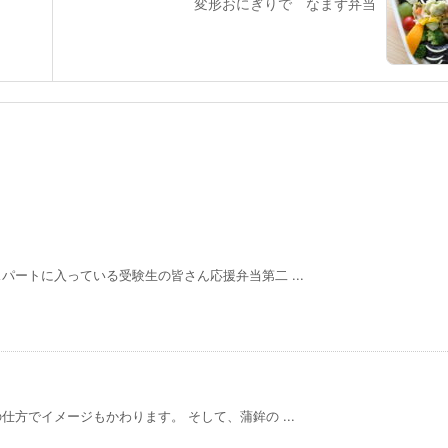
変形おにぎりで なまず弁当
ートに入っている受験生の皆さん応援弁当第二 ...
方でイメージもかわります。 そして、蒲鉾の ...