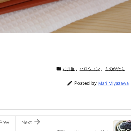

お弁当
,
ハロウィン
,
ものがたり

Posted by
Mari Miyazawa

Prev
Next