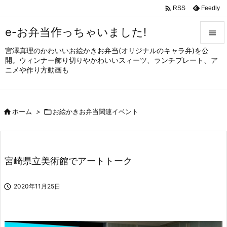

Feedly
RSS
e-お弁当作っちゃいました!

宮澤真理のかわいいお絵かきお弁当(オリジナルのキャラ弁)を公

開。ウィンナー飾り切りやかわいいスィーツ、ランチプレート、ア
メニュ
ニメや作り方動画も

サイド


ホーム
>

お絵かきお弁当関連イベント
前へ

次へ

宮崎県立美術館でアートトーク
検索

2020年11月25日