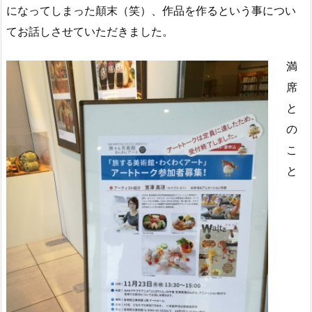
になってしまった顛末（笑）、作品を作るという事につい
てお話しさせていただきました。
満
席
と
の
こ
と