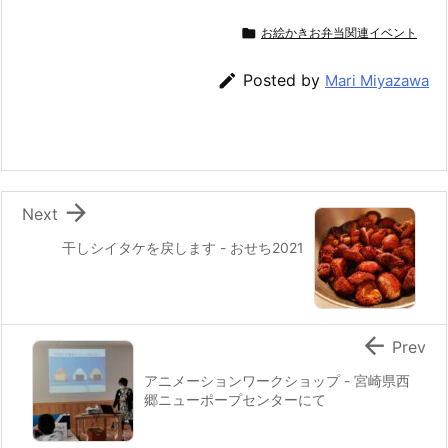
c
itt
e
er
e
ai

お絵かきお弁当関連イベント
e
er
e
n
l
b
st
a

Posted by
Mari Miyazawa
o
o
k

Next
干しシイタケを戻します - おせち2021

Prev
アニメーションワークショップ - 宮崎県西
郷ニューポープセンターにて