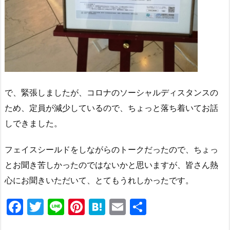
で、緊張しましたが、コロナのソーシャルディスタンスの
ため、定員が減少しているので、ちょっと落ち着いてお話
しできました。
フェイスシールドをしながらのトークだったので、ちょっ
とお聞き苦しかったのではないかと思いますが、皆さん熱
心にお聞きいただいて、とてもうれしかったです。
F
T
Li
Pi
H
E
共
a
w
n
nt
at
m
有