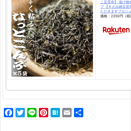
こ足昆布】 漬け物
ブ 【きざみ納豆昆
ただきますプロジ
価格：2350円（税
F
T
Li
Pi
H
E
共
a
w
n
nt
at
m
有