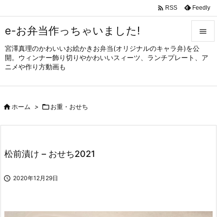

Feedly
RSS
e-お弁当作っちゃいました!

宮澤真理のかわいいお絵かきお弁当(オリジナルのキャラ弁)を公

開。ウィンナー飾り切りやかわいいスィーツ、ランチプレート、ア
メニュ
ニメや作り方動画も

サイド


ホーム
>

お重・おせち
前へ

次へ

松前漬け – おせち2021
検索

2020年12月29日