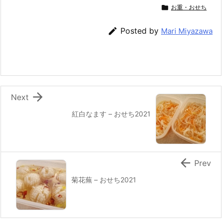
c
itt
e
er
e
ai

お重・おせち
e
er
e
n
l
b
st
a

Posted by
Mari Miyazawa
o
o
k

Next
紅白なます – おせち2021

Prev
菊花蕪 – おせち2021