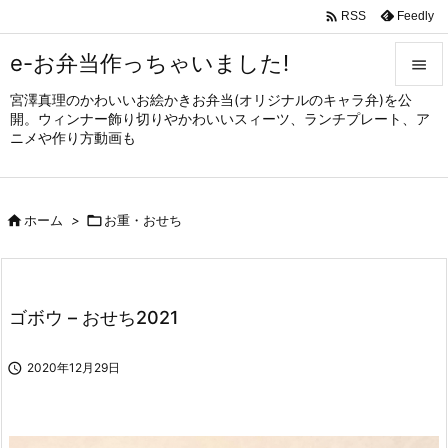

Feedly
RSS
e-お弁当作っちゃいました!

宮澤真理のかわいいお絵かきお弁当(オリジナルのキャラ弁)を公

開。ウィンナー飾り切りやかわいいスィーツ、ランチプレート、ア
メニュ
ニメや作り方動画も

サイド


ホーム
>

お重・おせち
前へ

次へ

ゴボウ – おせち2021
検索

2020年12月29日