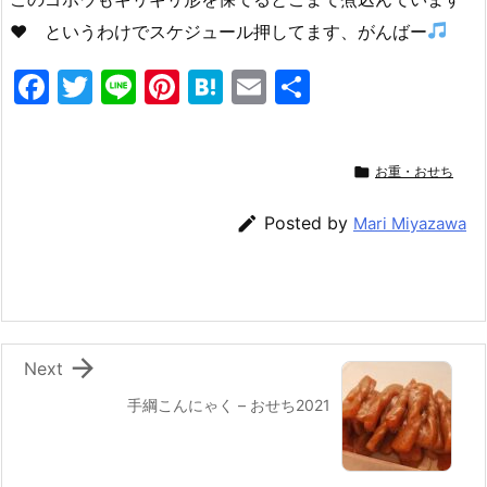
♥️
というわけでスケジュール押してます、がんばー
F
T
Li
Pi
H
E
共
a
w
n
nt
at
m
有
c
itt
e
er
e
ai

お重・おせち
e
er
e
n
l
b
st
a

Posted by
Mari Miyazawa
o
o
k

Next
手綱こんにゃく – おせち2021