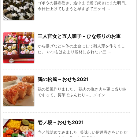
ゴボウの昆布巻き、途中まで煮て続きはまた明日。
今日仕上げてしまうと早すぎて三ヶ日 ...
三人官女と五人囃子 – ひな祭りのお重
から揚げなどを体の土台にして雛人形を作りまし
た。 いつもはあまり題材にされない三 ...
鶏の松風 – おせち2021
鶏の松風作りました。 鶏肉の挽き肉を更に当り鉢
ですって、長芋でふんわり～。メイン ...
壱ノ段 – おせち2021
壱ノ段詰めてみました! 美味しい伊達巻きをいただ