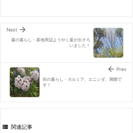
o
o
k

Next
森の暮らし・基地周辺ようやく葉が出そろ
いました！

Prev
街の暮らし・カルミア、エニシダ、満開で
す！

関連記事