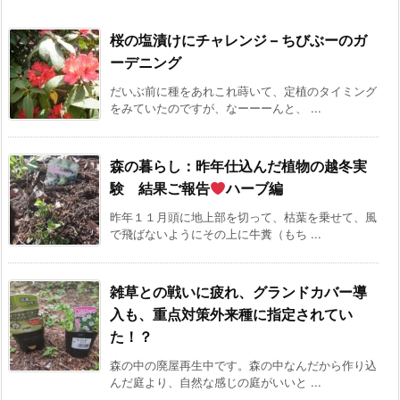
桜の塩漬けにチャレンジ – ちびぶーのガ
ーデニング
だいぶ前に種をあれこれ蒔いて、定植のタイミング
をみていたのですが、なーーーんと、 ...
森の暮らし：昨年仕込んだ植物の越冬実
験 結果ご報告
ハーブ編
昨年１１月頭に地上部を切って、枯葉を乗せて、風
で飛ばないようにその上に牛糞（もち ...
雑草との戦いに疲れ、グランドカバー導
入も、重点対策外来種に指定されてい
た！？
森の中の廃屋再生中です。森の中なんだから作り込
んだ庭より、自然な感じの庭がいいと ...