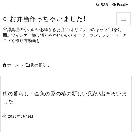

Feedly
RSS
e-お弁当作っちゃいました!

宮澤真理のかわいいお絵かきお弁当(オリジナルのキャラ弁)を公

開。ウィンナー飾り切りやかわいいスィーツ、ランチプレート、ア
メニュ
ニメや作り方動画も

サイド


ホーム
>

街の暮らし
前へ

次へ

街の暮らし・金魚の形の椿の新しい葉/が出そろいま
検索
した！

2023年5月19日