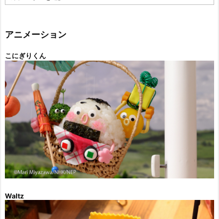
テ
ゴ
リ
ー
アニメーション
こにぎりくん
Waltz