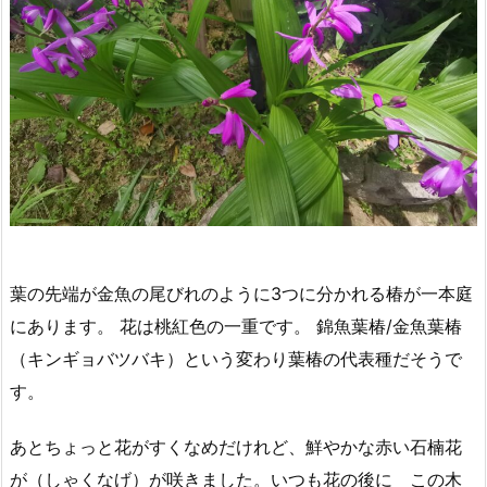
葉の先端が金魚の尾びれのように3つに分かれる椿が一本庭
にあります。 花は桃紅色の一重です。 錦魚葉椿/金魚葉椿
（キンギョバツバキ）という変わり葉椿の代表種だそうで
す。
あとちょっと花がすくなめだけれど、鮮やかな赤い石楠花
が（しゃくなげ）が咲きました。いつも花の後に この木