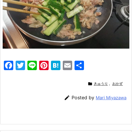
F
T
Li
Pi
H
E
共
a
w
n
nt
at
m
有
c
itt
e
er
e
ai

きゅうり
,
おかず
e
er
e
n
l

Posted by
Mari Miyazawa
b
st
a
o
o
k