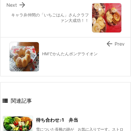

Next
キャラ弁仲間の「いちごはん」さんクラフ
ァン大成功！！

Prev
HMでかんたんポンデライオン

関連記事
待ち合わせ♪1 弁当
雪についた長靴の跡が お気に入りでーす。ストロ