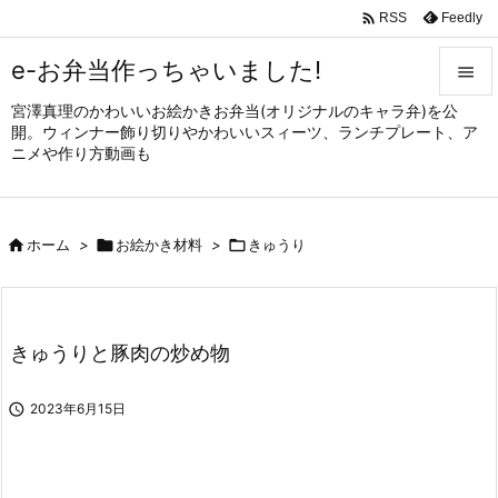

Feedly
RSS
e-お弁当作っちゃいました!

宮澤真理のかわいいお絵かきお弁当(オリジナルのキャラ弁)を公

開。ウィンナー飾り切りやかわいいスィーツ、ランチプレート、ア
メニュ
ニメや作り方動画も

サイド


ホーム
>

お絵かき材料
>

きゅうり
前へ

次へ

きゅうりと豚肉の炒め物
検索

2023年6月15日