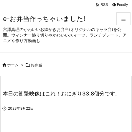

Feedly
RSS
e-お弁当作っちゃいました!

宮澤真理のかわいいお絵かきお弁当(オリジナルのキャラ弁)を公

開。ウィンナー飾り切りやかわいいスィーツ、ランチプレート、ア
メニュ
ニメや作り方動画も

サイド


ホーム
>

お弁当
前へ

次へ

本日の衝撃映像はこれ！おにぎり33.8個分です。
検索

2023年9月22日