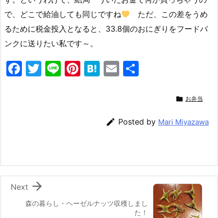
で、どこで給油しても同じですね
ただ、この差をうめ
るために税金投入となると、33.8個のおにぎりをフードバ
ンクに送りたい私です～。
F
T
Li
Pi
H
E
共
a
w
n
nt
at
m
有
c
itt
e
er
e
ai

お弁当
e
er
e
n
l

Posted by
Mari Miyazawa
b
st
a
o
o
k

Next
森の暮らし・ヘーゼルナッツ収穫しまし
た！