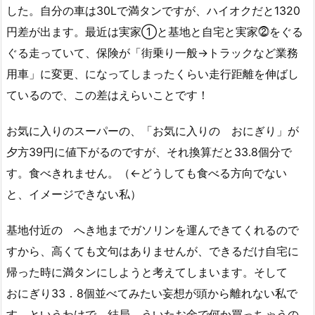
した。自分の車は30Lで満タンですが、ハイオクだと1320
円差が出ます。最近は実家①と基地と自宅と実家⓶をぐる
ぐる走っていて、保険が「街乗り一般→トラックなど業務
用車」に変更、になってしまったくらい走行距離を伸ばし
ているので、この差はえらいことです！
お気に入りのスーパーの、「お気に入りの おにぎり」が
夕方39円に値下がるのですが、それ換算だと33.8個分で
す。食べきれません。（←どうしても食べる方向でない
と、イメージできない私）
基地付近の へき地までガソリンを運んできてくれるので
すから、高くても文句はありませんが、できるだけ自宅に
帰った時に満タンにしようと考えてしまいます。そして
おにぎり33．8個並べてみたい妄想が頭から離れない私で
す。というわけで、結局 ういたお金で何か買っちゃうの