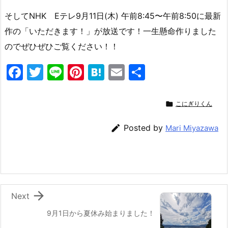
そしてNHK Eテレ9月11日(木) 午前8:45〜午前8:50に最新
作の「いただきます！」が放送です！一生懸命作りました
のでぜひぜひご覧ください！！
F
T
Li
Pi
H
E
共
a
w
n
nt
at
m
有
c
itt
e
er
e
ai

こにぎりくん
e
er
e
n
l

Posted by
Mari Miyazawa
b
st
a
o
o
k

Next
9月1日から夏休み始まりました！