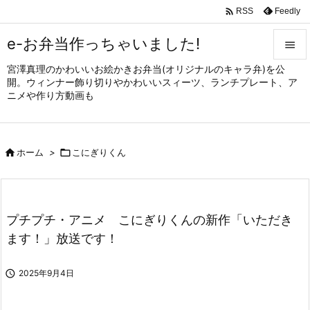

Feedly
RSS
e-お弁当作っちゃいました!

宮澤真理のかわいいお絵かきお弁当(オリジナルのキャラ弁)を公

開。ウィンナー飾り切りやかわいいスィーツ、ランチプレート、ア
メニュ
ニメや作り方動画も

サイド


ホーム
>

こにぎりくん
前へ

次へ

プチプチ・アニメ こにぎりくんの新作「いただき
検索
ます！」放送です！

2025年9月4日