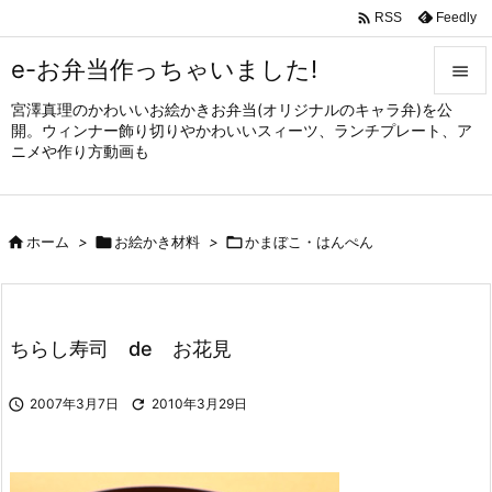

Feedly
RSS
e-お弁当作っちゃいました!

宮澤真理のかわいいお絵かきお弁当(オリジナルのキャラ弁)を公

開。ウィンナー飾り切りやかわいいスィーツ、ランチプレート、ア
メニュ
ニメや作り方動画も

サイド


ホーム
>

お絵かき材料
>

かまぼこ・はんぺん
前へ

次へ

ちらし寿司 de お花見
検索

2007年3月7日

2010年3月29日