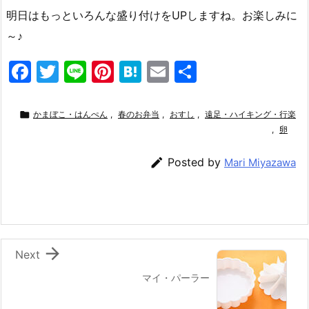
明日はもっといろんな盛り付けをUPしますね。お楽しみに
～♪
F
T
Li
Pi
H
E
共
a
w
n
nt
at
m
有
c
itt
e
er
e
ai

かまぼこ・はんぺん
,
春のお弁当
,
おすし
,
遠足・ハイキング・行楽
e
er
e
n
l
,
卵
b
st
a

Posted by
Mari Miyazawa
o
o
k

Next
マイ・パーラー