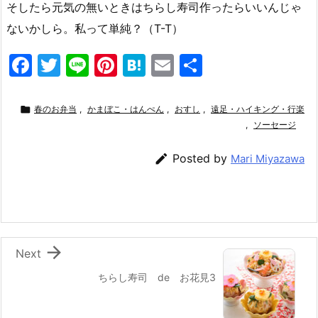
そしたら元気の無いときはちらし寿司作ったらいいんじゃ
ないかしら。私って単純？（T-T）
F
T
Li
Pi
H
E
共
a
w
n
nt
at
m
有
c
itt
e
er
e
ai

春のお弁当
,
かまぼこ・はんぺん
,
おすし
,
遠足・ハイキング・行楽
e
er
e
n
l
,
ソーセージ
b
st
a

Posted by
Mari Miyazawa
o
o
k

Next
ちらし寿司 de お花見3