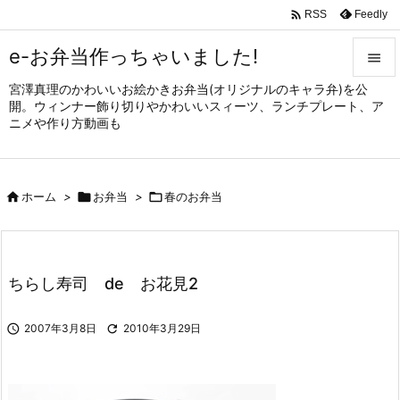

Feedly
RSS
e-お弁当作っちゃいました!

宮澤真理のかわいいお絵かきお弁当(オリジナルのキャラ弁)を公

開。ウィンナー飾り切りやかわいいスィーツ、ランチプレート、ア
メニュ
ニメや作り方動画も

サイド


ホーム
>

お弁当
>

春のお弁当
前へ

次へ

ちらし寿司 de お花見2
検索

2007年3月8日

2010年3月29日