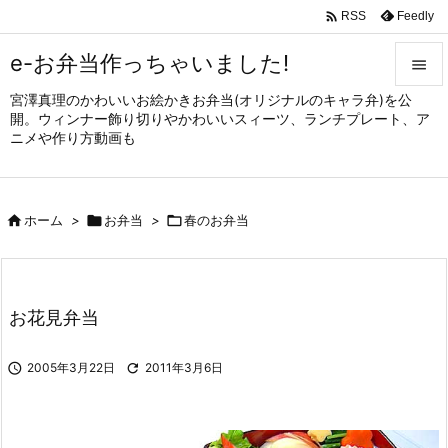

Feedly
RSS
e-お弁当作っちゃいました!

宮澤真理のかわいいお絵かきお弁当(オリジナルのキャラ弁)を公

開。ウィンナー飾り切りやかわいいスィーツ、ランチプレート、ア
メニュ
ニメや作り方動画も

サイド


ホーム
>

お弁当
>

春のお弁当
前へ

次へ

お花見弁当
検索

2005年3月22日

2011年3月6日