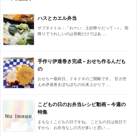
ハスとカエル弁当
サブタイトル：「わーい、土砂降りだって～♪」 雨
降りでうれしいのは長靴だけではあ ...
手作り伊達巻き完成 – おせち作るんだも
の
おせちー最終日。ドキドキのご開帳です。 甘さ控
えめ伊達巻きぼちぼちの出来上がりで ...
こどもの日のお弁当レシピ動画 – 今週の
特集
まもなくこどもの日ですね。 こどもの日は祝日で
すから、お弁当なしの方が多いと思い ...