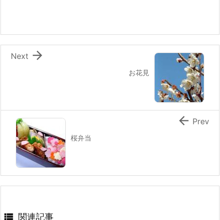
o
o
k

Next
お花見

Prev
桜弁当

関連記事