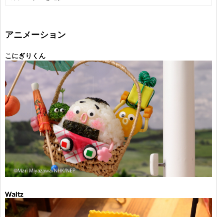
テ
ゴ
リ
ー
アニメーション
こにぎりくん
Waltz