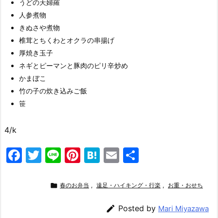
うどの天婦羅
人参煮物
きぬさや煮物
椎茸とちくわとオクラの串揚げ
厚焼き玉子
ネギとピーマンと豚肉のピリ辛炒め
かまぼこ
竹の子の炊き込みご飯
笹
4/k
F
T
Li
Pi
H
E
共
a
w
n
nt
at
m
有
c
itt
e
er
e
ai

春のお弁当
,
遠足・ハイキング・行楽
,
お重・おせち
e
er
e
n
l

Posted by
Mari Miyazawa
b
st
a