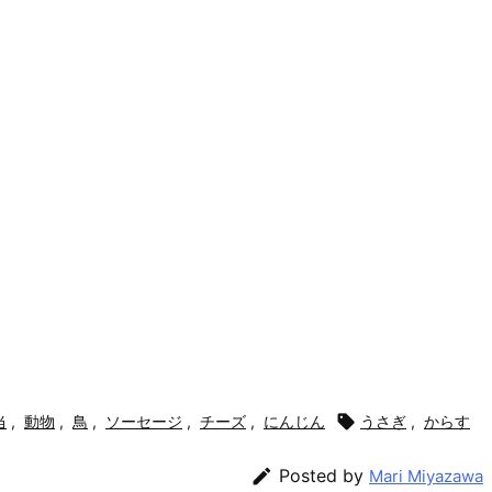
当
,
動物
,
鳥
,
ソーセージ
,
チーズ
,
にんじん

うさぎ
,
からす

Posted by
Mari Miyazawa