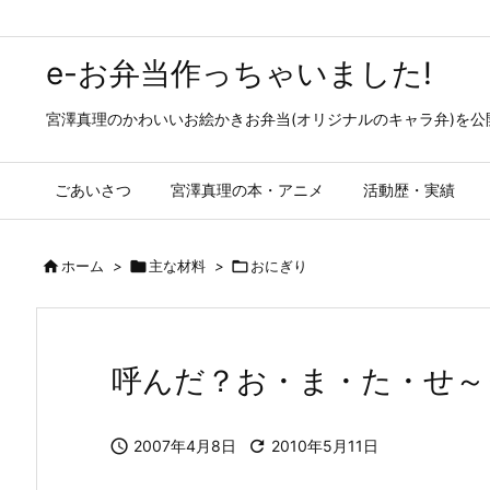
e-お弁当作っちゃいました!
宮澤真理のかわいいお絵かきお弁当(オリジナルのキャラ弁)を
ごあいさつ
宮澤真理の本・アニメ
活動歴・実績

ホーム
>

主な材料
>

おにぎり
呼んだ？お・ま・た・せ～

2007年4月8日

2010年5月11日