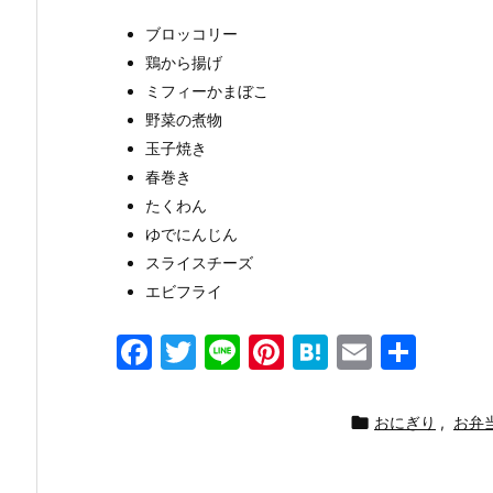
ブロッコリー
鶏から揚げ
ミフィーかまぼこ
野菜の煮物
玉子焼き
春巻き
たくわん
ゆでにんじん
スライスチーズ
エビフライ
F
T
Li
Pi
H
E
共
a
w
n
nt
at
m
有
c
itt
e
er
e
ai

おにぎり
,
お弁
e
er
e
n
l
b
st
a