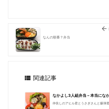
o
o
k

なんの順番？弁当

関連記事
なかよし3人組弁当 – 本当にな
仲良しのアヒル君とうさぎさんと爆弾君の