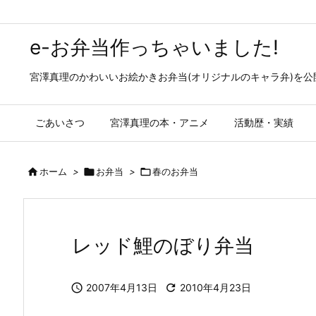
e-お弁当作っちゃいました!
宮澤真理のかわいいお絵かきお弁当(オリジナルのキャラ弁)を
ごあいさつ
宮澤真理の本・アニメ
活動歴・実績

ホーム
>

お弁当
>

春のお弁当
レッド鯉のぼり弁当

2007年4月13日

2010年4月23日