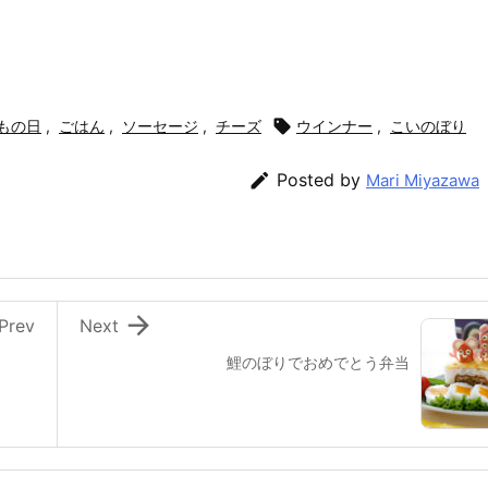
もの日
,
ごはん
,
ソーセージ
,
チーズ

ウインナー
,
こいのぼり

Posted by
Mari Miyazawa

Prev
Next
鯉のぼりでおめでとう弁当