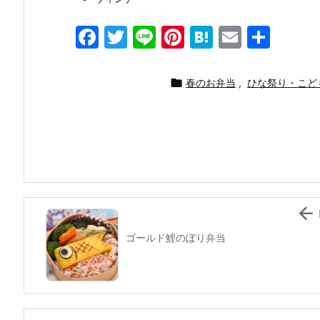
F
T
Li
Pi
H
E
共
a
w
n
nt
at
m
有
c
itt
e
er
e
ai

春のお弁当
,
ひな祭り・こど
e
er
e
n
l
b
st
a
o
o
k

ゴールド鯉のぼり弁当