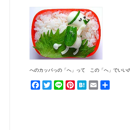
へのカッパっの「へ」って この「へ」でいい
F
T
Li
Pi
H
E
共
a
w
n
nt
at
m
有
c
itt
e
er
e
ai
e
er
e
n
l
b
st
a