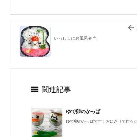
o
o
k

いっしょにお風呂弁当

関連記事
ゆで卵のかっぱ
ゆで卵のかっぱです！おにぎりで作るかっ