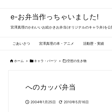
e-お弁当作っちゃいました!
宮澤真理のかわいいお絵かきお弁当(オリジナルのキャラ弁)を
ごあいさつ
宮澤真理の本・アニメ
活動歴・実績

ホーム
>

キャラ・パーツ
>

空想の生き物
へのカッパ弁当

2004年1月25日

2010年5月16日