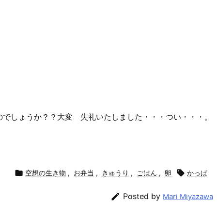
のでしょうか？？大変 失礼いたしました・・・つい・・・。

空想の生き物
,
お弁当
,
きゅうり
,
ごはん
,
卵

かっぱ

Posted by
Mari Miyazawa