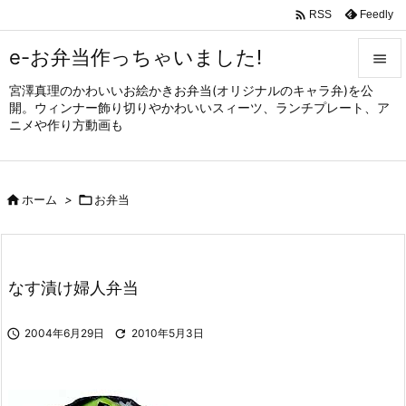

Feedly
RSS
e-お弁当作っちゃいました!

宮澤真理のかわいいお絵かきお弁当(オリジナルのキャラ弁)を公

開。ウィンナー飾り切りやかわいいスィーツ、ランチプレート、ア
メニュ
ニメや作り方動画も

サイド


ホーム
>

お弁当
前へ

次へ

なす漬け婦人弁当
検索

2004年6月29日

2010年5月3日