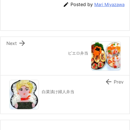
b
st
a

Posted by
Mari Miyazawa
o
o
k

Next
ピエロ弁当

Prev
白菜漬け婦人弁当