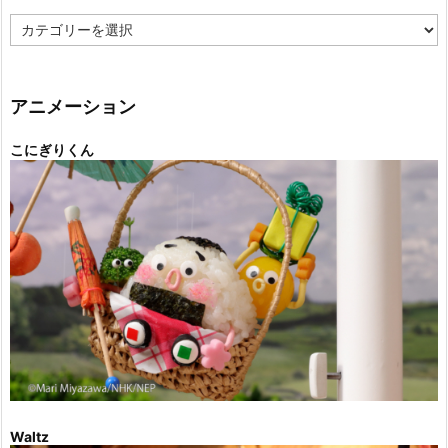
カ
テ
ゴ
リ
ー
アニメーション
こにぎりくん
Waltz