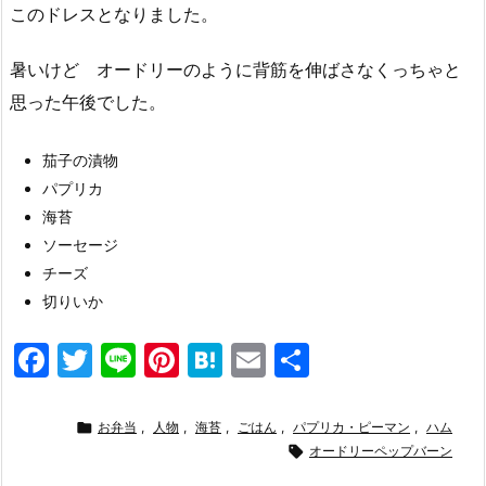
このドレスとなりました。
暑いけど オードリーのように背筋を伸ばさなくっちゃと
思った午後でした。
茄子の漬物
パプリカ
海苔
ソーセージ
チーズ
切りいか
F
T
Li
Pi
H
E
共
a
w
n
nt
at
m
有
c
itt
e
er
e
ai

お弁当
,
人物
,
海苔
,
ごはん
,
パプリカ・ピーマン
,
ハム
e
er
e
n
l

オードリーペップバーン