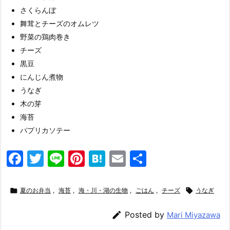
さくらんぼ
舞茸とチーズのオムレツ
野菜の鶏肉巻き
チーズ
黒豆
にんじん煮物
うなぎ
木の芽
海苔
パプリカソテー
F
T
Li
Pi
H
E
共
a
w
n
nt
at
m
有
c
itt
e
er
e
ai

夏のお弁当
,
海苔
,
海・川・湖の生物
,
ごはん
,
チーズ

うなぎ
e
er
e
n
l

Posted by
Mari Miyazawa
b
st
a