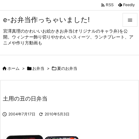

Feedly
RSS
e-お弁当作っちゃいました!

宮澤真理のかわいいお絵かきお弁当(オリジナルのキャラ弁)を公

開。ウィンナー飾り切りやかわいいスィーツ、ランチプレート、ア
メニュ
ニメや作り方動画も

サイド


ホーム
>

お弁当
>

夏のお弁当
前へ

次へ

土用の丑の日弁当
検索

2004年7月17日

2010年5月3日