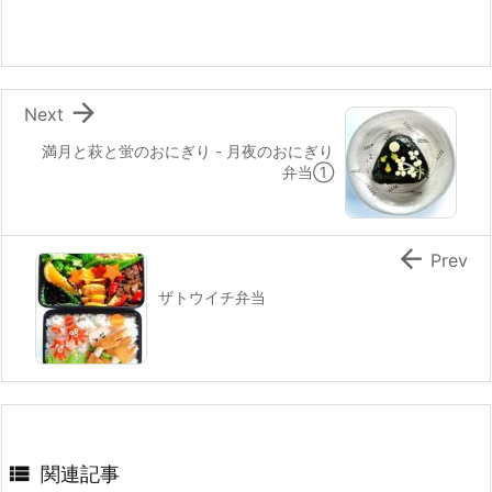
o
o
k

Next
満月と萩と蛍のおにぎり - 月夜のおにぎり
弁当①

Prev
ザトウイチ弁当

関連記事