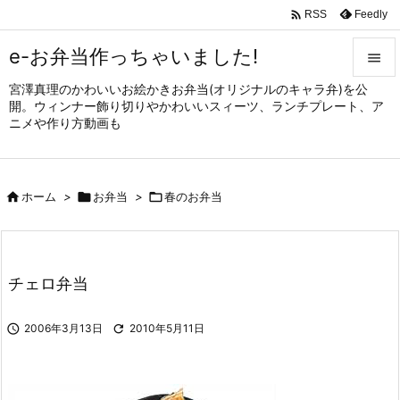

Feedly
RSS
e-お弁当作っちゃいました!

宮澤真理のかわいいお絵かきお弁当(オリジナルのキャラ弁)を公

開。ウィンナー飾り切りやかわいいスィーツ、ランチプレート、ア
メニュ
ニメや作り方動画も

サイド


ホーム
>

お弁当
>

春のお弁当
前へ

次へ

チェロ弁当
検索

2006年3月13日

2010年5月11日