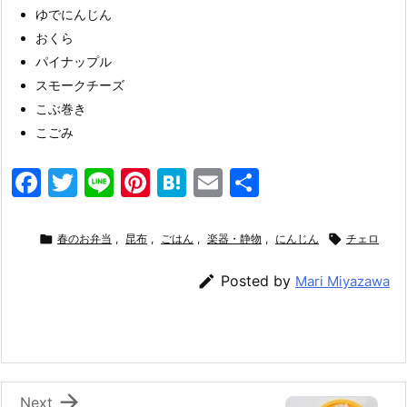
ゆでにんじん
おくら
パイナップル
スモークチーズ
こぶ巻き
こごみ
F
T
Li
Pi
H
E
共
a
w
n
nt
at
m
有
c
itt
e
er
e
ai

春のお弁当
,
昆布
,
ごはん
,
楽器・静物
,
にんじん

チェロ
e
er
e
n
l

Posted by
Mari Miyazawa
b
st
a
o
o
k

Next