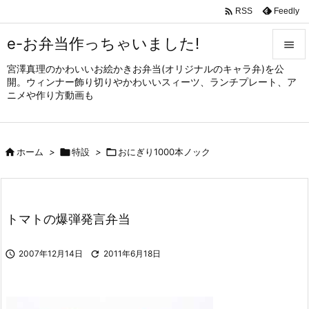

Feedly
RSS
e-お弁当作っちゃいました!

宮澤真理のかわいいお絵かきお弁当(オリジナルのキャラ弁)を公

開。ウィンナー飾り切りやかわいいスィーツ、ランチプレート、ア
メニュ
ニメや作り方動画も

サイド


ホーム
>

特設
>

おにぎり1000本ノック
前へ

次へ

トマトの爆弾発言弁当
検索

2007年12月14日

2011年6月18日