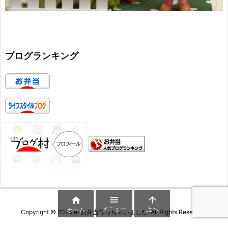
ブログランキング



メニュー
上へ
ホーム
Copyright ©
2026
e-お弁当作っちゃいました!
All Rights Reserved.
WordPress Luxeritas Theme is provided by "
Thought is free
".