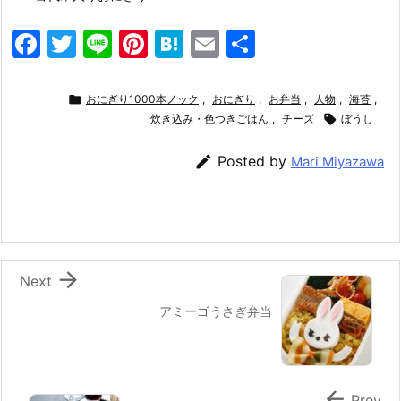
F
T
Li
Pi
H
E
共
a
w
n
nt
at
m
有
c
itt
e
er
e
ai

おにぎり1000本ノック
,
おにぎり
,
お弁当
,
人物
,
海苔
,
e
er
e
炊き込み・色つきごはん
n
l
,
チーズ

ぼうし
b
st
a

Posted by
Mari Miyazawa
o
o
k

Next
アミーゴうさぎ弁当

Prev