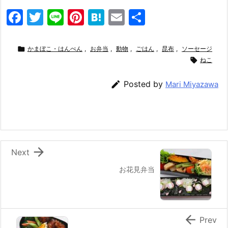
F
T
Li
Pi
H
E
共
a
w
n
nt
at
m
有
c
itt
e
er
e
ai

かまぼこ・はんぺん
,
お弁当
,
動物
,
ごはん
,
昆布
,
ソーセージ
e
er
e
n
l

ねこ
b
st
a

Posted by
Mari Miyazawa
o
o
k

Next
お花見弁当

Prev