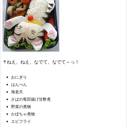
↑ねえ、ねえ、なでて、なでて～っ！
おにぎり
はんぺん
海老天
さばの竜田揚げ甘酢煮
野菜の煮物
かぼちゃ煮物
エビフライ