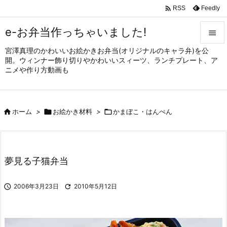

Feedly
RSS
e-お弁当作っちゃいました!

宮澤真理のかわいいお絵かきお弁当(オリジナルのキャラ弁)を公

開。ウィンナー飾り切りやかわいいスィーツ、ランチプレート、ア
メニュ
ニメや作り方動画も

サイド


ホーム
>

お絵かき材料
>

かまぼこ・はんぺん
前へ

次へ

夢見る子猫弁当
検索

2006年3月23日

2010年5月12日