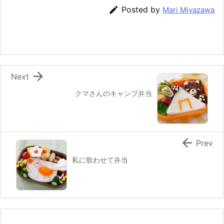
b
st
a

Posted by
Mari Miyazawa
o
o
k

Next
クマさんのキャンプ弁当

Prev
私に歌わせて弁当