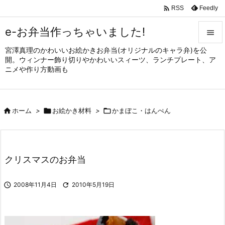

Feedly
RSS
e-お弁当作っちゃいました!

宮澤真理のかわいいお絵かきお弁当(オリジナルのキャラ弁)を公

開。ウィンナー飾り切りやかわいいスィーツ、ランチプレート、ア
メニュ
ニメや作り方動画も

サイド


ホーム
>

お絵かき材料
>

かまぼこ・はんぺん
前へ

次へ

クリスマスのお弁当
検索

2008年11月4日

2010年5月19日