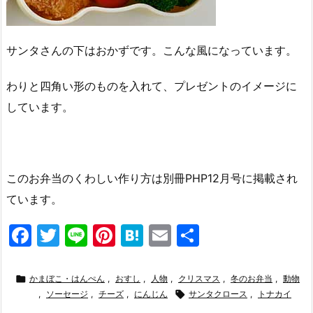
サンタさんの下はおかずです。こんな風になっています。
わりと四角い形のものを入れて、プレゼントのイメージに
しています。
このお弁当のくわしい作り方は別冊PHP12月号に掲載され
ています。
F
T
Li
Pi
H
E
共
a
w
n
nt
at
m
有
c
itt
e
er
e
ai

かまぼこ・はんぺん
,
おすし
,
人物
,
クリスマス
,
冬のお弁当
,
動物
e
,
ソーセージ
er
,
チーズ
e
,
にんじん
n
l

サンタクロース
,
トナカイ