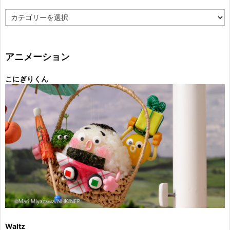
カ
テ
ゴ
リ
ー
アニメーション
こにぎりくん
Waltz