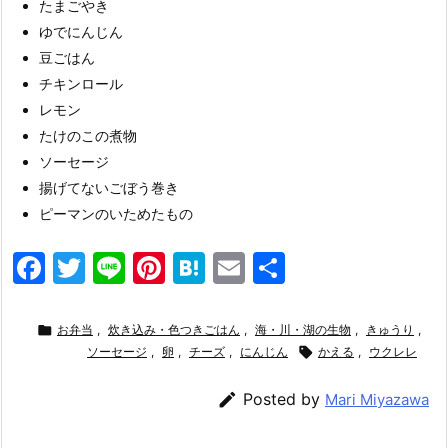
たまごやき
ゆでにんじん
豆ごはん
チキンロール
レモン
たけのこの煮物
ソーセージ
揚げてないごぼう巻き
ピーマンのいためたもの
F
T
Li
Pi
H
E
共
a
w
n
nt
at
m
有
c
itt
e
er
e
ai

お弁当
,
炊き込み・色つきごはん
,
海・川・湖の生物
,
きゅうり
,
e
er
ソーセージ
,
卵
e
,
チーズ
n
,
にんじん
l

かえる
,
ウクレレ
b
st
a

Posted by
Mari Miyazawa
o