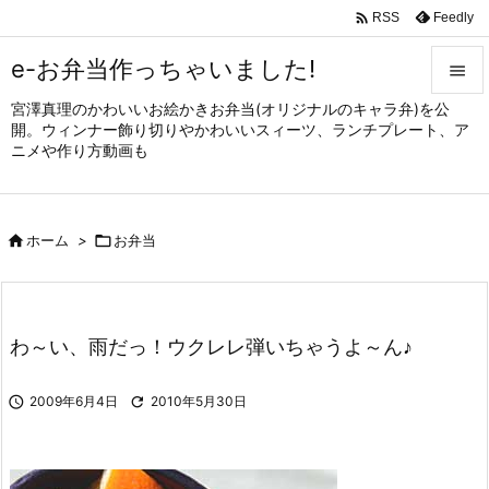

Feedly
RSS
e-お弁当作っちゃいました!

宮澤真理のかわいいお絵かきお弁当(オリジナルのキャラ弁)を公

開。ウィンナー飾り切りやかわいいスィーツ、ランチプレート、ア
メニュ
ニメや作り方動画も

サイド


ホーム
>

お弁当
前へ

次へ

わ～い、雨だっ！ウクレレ弾いちゃうよ～ん♪
検索

2009年6月4日

2010年5月30日