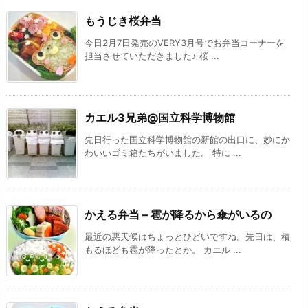
もうじき桜弁当
今日2月7日発売のVERY3月号でお弁当コーナーを
担当させていただきました♪ 桜 ...
カエル3兄弟@国立科学博物館
先日行った国立科学博物館の新館の出口に、妙にか
わいいゴミ箱たちがいました。 特に ...
かえる弁当 – 雹が降るから傘がいるの
最近の悪天候はちょっとひどいですね。先日は、積
もるほども雹が降ったとか。 カエル ...