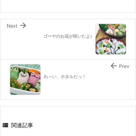
o
k

Next
ゴーヤのお花が咲いたよ♪

Prev
わ～い、ホタルだっ！

関連記事