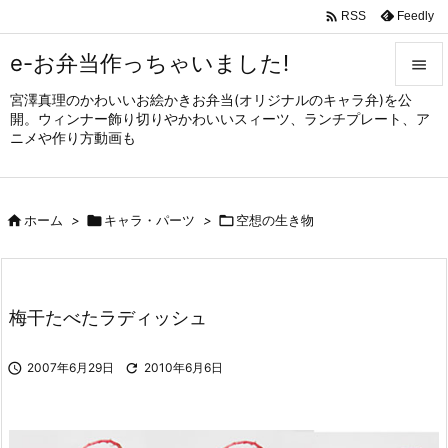

Feedly
RSS
e-お弁当作っちゃいました!

宮澤真理のかわいいお絵かきお弁当(オリジナルのキャラ弁)を公

開。ウィンナー飾り切りやかわいいスィーツ、ランチプレート、ア
メニュ
ニメや作り方動画も

サイド


ホーム
>

キャラ・パーツ
>

空想の生き物
前へ

次へ

梅干たべたラディッシュ
検索

2007年6月29日

2010年6月6日