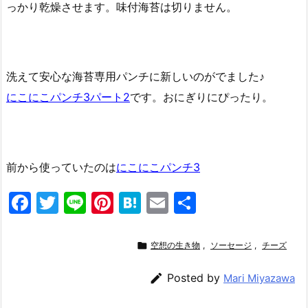
っかり乾燥させます。味付海苔は切りません。
洗えて安心な海苔専用パンチに新しいのがでました♪
にこにこパンチ3パート2
です。おにぎりにぴったり。
前から使っていたのは
にこにこパンチ3
F
T
Li
Pi
H
E
共
a
w
n
nt
at
m
有
c
itt
e
er
e
ai

空想の生き物
,
ソーセージ
,
チーズ
e
er
e
n
l

Posted by
Mari Miyazawa
b
st
a