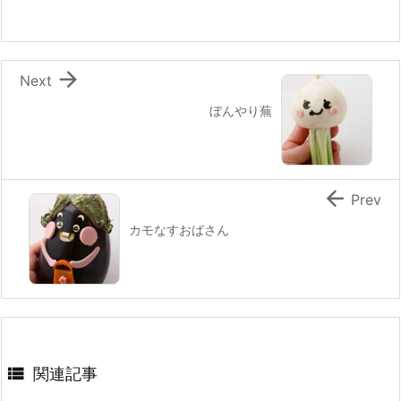
o
o
k

Next
ぼんやり蕪

Prev
カモなすおばさん

関連記事