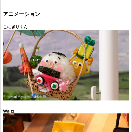
ゴ
リ
ー
アニメーション
こにぎりくん
Waltz