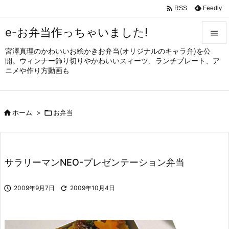

Feedly
RSS
e-お弁当作っちゃいました!

宮澤真理のかわいいお絵かきお弁当(オリジナルのキャラ弁)を公

開。ウィンナー飾り切りやかわいいスィーツ、ランチプレート、ア
メニュ
ニメや作り方動画も

サイド


ホーム
>

お弁当
前へ

次へ

サラリーマンNEO-プレゼンテーション弁当
検索

2009年9月7日

2009年10月4日