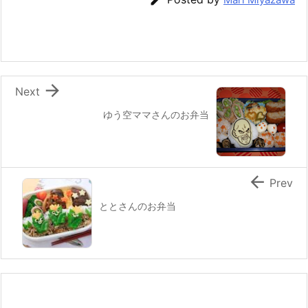
o
o
k

Next
ゆう空ママさんのお弁当

Prev
ととさんのお弁当