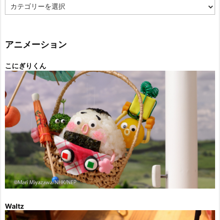
カ
テ
ゴ
リ
ー
アニメーション
こにぎりくん
Waltz