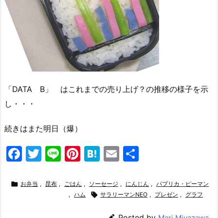
「DATA B」 はこれまでの売り上げ？の推移の様子を示
し・・・
続きはまた明日（爆）
F
T
Li
Pi
H
E
共
a
w
n
nt
at
m
有
c
itt
e
er
e
ai

お弁当
,
昆布
,
ごはん
,
ソーセージ
,
にんじん
,
パプリカ・ピーマン
e
er
,
ハム
e

n
サラリーマンNEO
l
,
プレゼン
,
グラフ
b
st
a

Posted by
Mari Miyazawa