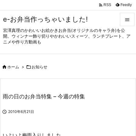

Feedly
RSS
e-お弁当作っちゃいました!

宮澤真理のかわいいお絵かきお弁当(オリジナルのキャラ弁)を公

開。ウィンナー飾り切りやかわいいスィーツ、ランチプレート、ア
メニュ
ニメや作り方動画も

サイド


ホーム
>

お知らせ
前へ

次へ

雨の日のお弁当特集 – 今週の特集
検索

2010年6月21日
いよいよ梅雨入りしました。