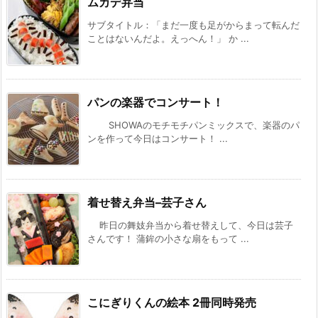
ムカデ弁当
サブタイトル：「まだ一度も足がからまって転んだ
ことはないんだよ。えっへん！」 か ...
パンの楽器でコンサート！
SHOWAのモチモチパンミックスで、楽器のパ
ンを作って今日はコンサート！ ...
着せ替え弁当–芸子さん
昨日の舞妓弁当から着せ替えして、今日は芸子
さんです！ 蒲鉾の小さな扇をもって ...
こにぎりくんの絵本 2冊同時発売