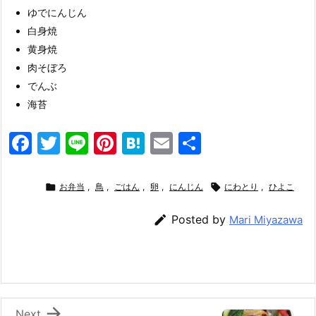
ゆでにんじん
白身焼
黄身焼
肉そぼろ
でんぶ
海苔
F
T
Li
Pi
H
E
共
a
w
n
nt
at
m
有
c
itt
e
er
e
ai

お弁当
,
鳥
,
ごはん
,
卵
,
にんじん

にわとり
,
ひよこ
e
er
e
n
l

Posted by
Mari Miyazawa
b
st
a
o
o
k

Next