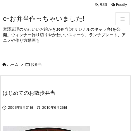

Feedly
RSS
e-お弁当作っちゃいました!

宮澤真理のかわいいお絵かきお弁当(オリジナルのキャラ弁)を公

開。ウィンナー飾り切りやかわいいスィーツ、ランチプレート、ア
メニュ
ニメや作り方動画も

サイド


ホーム
>

お弁当
前へ

次へ

はじめてのお散歩弁当
検索

2006年5月31日

2010年6月25日