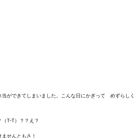
弁当ができてしまいました。こんな日にかぎって めずらしく
（T-T）？？え？
けませんともさ！