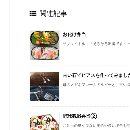

関連記事
お化け弁当
サブタイトル：「そろそろ出番です～っ。
古い石でピアスを作ってみまし
母のメガネフレームのルビーと、古い叔父
野球観戦弁当②
お弁当の量が少ない場合や多い場合を想定