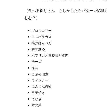
（食べる係りさん もしかしたらパターン認識
むむ？）
ブロッコリー
アスパラガス
揚げはんぺん
舞茸炒め
パプリカと青梗菜と豚肉
チーズ
海苔
こぶの佃煮
ウィンナー
にんじん煮物
玉子焼き
うなぎ
木の芽