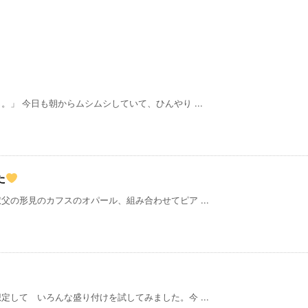
」 今日も朝からムシムシしていて、ひんやり ...
た
の形見のカフスのオパール、組み合わせてピア ...
して いろんな盛り付けを試してみました。今 ...