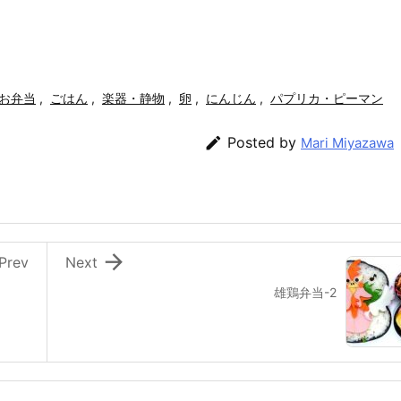
お弁当
,
ごはん
,
楽器・静物
,
卵
,
にんじん
,
パプリカ・ピーマン

Posted by
Mari Miyazawa

Prev
Next
雄鶏弁当-2