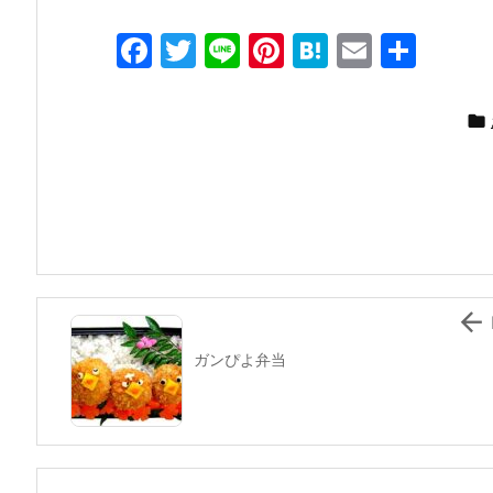
F
T
Li
Pi
H
E
共
a
w
n
nt
at
m
有
c
itt
e
er
e
ai

e
er
e
n
l
b
st
a
o
o
k

ガンぴよ弁当