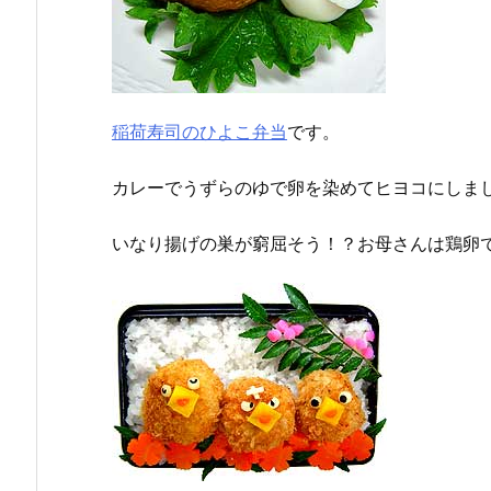
稲荷寿司のひよこ弁当
です。
カレーでうずらのゆで卵を染めてヒヨコにしま
いなり揚げの巣が窮屈そう！？お母さんは鶏卵