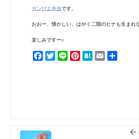
ガンぴよ弁当
です。
おおー、懐かしい。はやく二階のヒナも生まれ
楽しみですー♪
F
T
Li
Pi
H
E
共
a
w
n
nt
at
m
有
c
itt
e
er
e
ai
e
er
e
n
l
b
st
a
o
o
k
