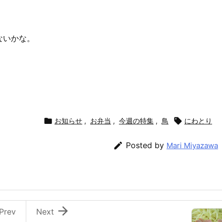
ないかな。

お知らせ
,
お弁当
,
今週の特集
,
鳥

にわとり

Posted by
Mari Miyazawa

Prev
Next