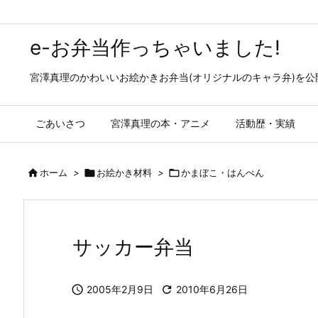
e-お弁当作っちゃいました!
宮澤真理のかわいいお絵かきお弁当(オリジナルのキャラ弁)を
ごあいさつ
宮澤真理の本・アニメ
活動歴・実績

ホーム
>

お絵かき材料
>

かまぼこ・はんぺん
サッカー弁当

2005年2月9日

2010年6月26日