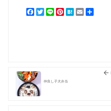
F
T
Li
Pi
H
E
共
a
w
n
nt
at
m
有
c
itt
e
er
e
ai
e
er
e
n
l
b
st
a
o
o
k

仲良し子犬弁当