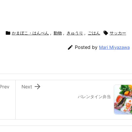

かまぼこ・はんぺん
,
動物
,
きゅうり
,
ごはん

サッカー

Posted by
Mari Miyazawa

Prev
Next
バレンタイン弁当