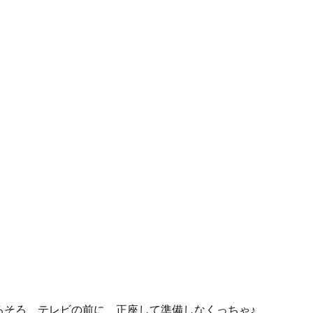
ろそろ テレビの前に 正座して準備しなくっちゃ♪