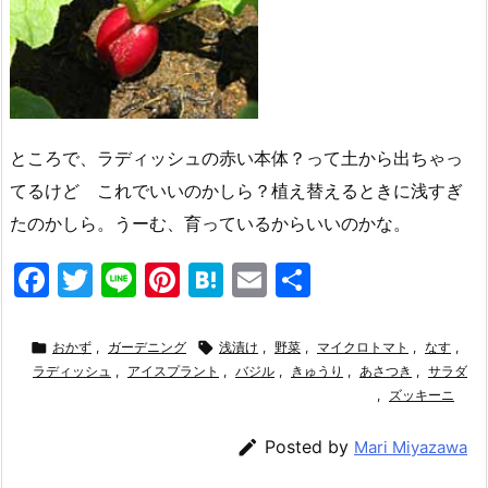
ところで、ラディッシュの赤い本体？って土から出ちゃっ
てるけど これでいいのかしら？植え替えるときに浅すぎ
たのかしら。うーむ、育っているからいいのかな。
F
T
Li
Pi
H
E
共
a
w
n
nt
at
m
有
c
itt
e
er
e
ai

おかず
,
ガーデニング

浅漬け
,
野菜
,
マイクロトマト
,
なす
,
ラディッシュ
e
er
,
アイスプラント
e
n
,
バジル
l
,
きゅうり
,
あさつき
,
サラダ
,
ズッキーニ
b
st
a
o

Posted by
Mari Miyazawa