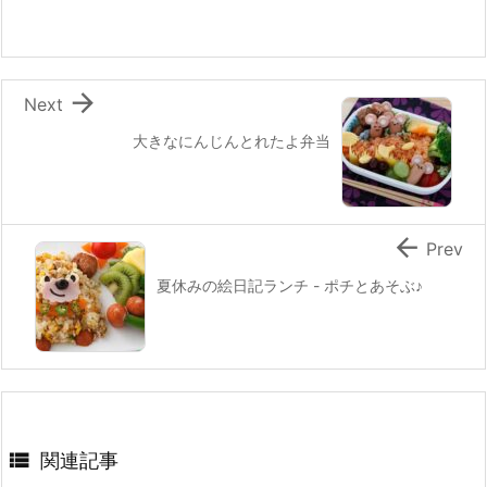
o
k

Next
大きなにんじんとれたよ弁当

Prev
夏休みの絵日記ランチ - ポチとあそぶ♪

関連記事