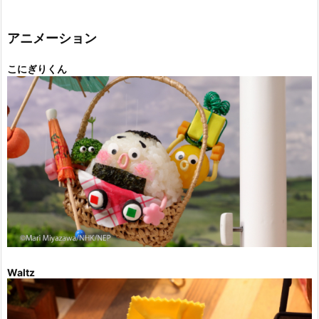
ゴ
リ
ー
アニメーション
こにぎりくん
Waltz