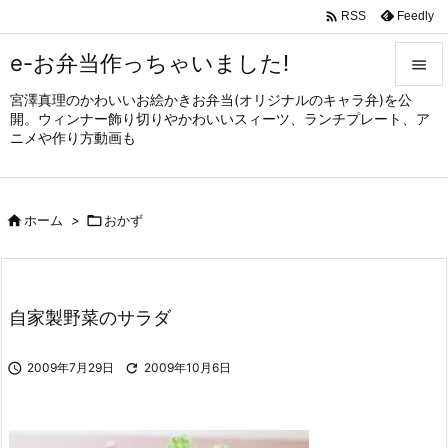

Feedly
RSS
e-お弁当作っちゃいました!

宮澤真理のかわいいお絵かきお弁当(オリジナルのキャラ弁)を公

開。ウィンナー飾り切りやかわいいスィーツ、ランチプレート、ア
メニュ
ニメや作り方動画も

サイド


ホーム
>

おかず
前へ

次へ

自家製野菜のサラダ
検索

2009年7月29日

2009年10月6日