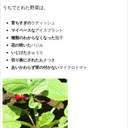
うちでとれた野菜は、
育ちすぎの
ラディッシュ
マイペースな
アイスプラント
種類のわからなくなった
茄子
花の咲いた
バジル
いじけた
きゅうり
切り株にされた
あさつき
あいかわらず実の付かない
マイクロトマト