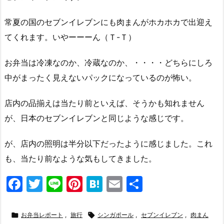
常夏の国のセブンイレブンにも肉まんがホカホカで出迎え
てくれます。いやーーーん（Ｔ-Ｔ）
お弁当は冷凍なのか、冷蔵なのか、・・・・どちらにしろ
中がまったく見えないパックになっているのが怖い。
店内の品揃えは当たり前といえば、そうかも知れません
が、日本のセブンイレブンと同じような感じです。
が、店内の照明は半分以下だったように感じました。これ
も、当たり前なような気もしてきました。
F
T
Li
Pi
H
E
共
a
w
n
nt
at
m
有
c
itt
e
er
e
ai

お弁当レポート
,
旅行

シンガポール
,
セブンイレブン
,
肉まん