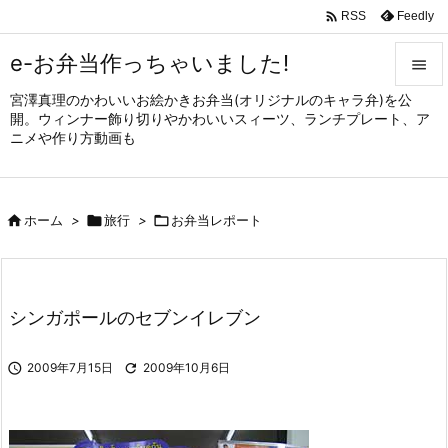

Feedly
RSS
e-お弁当作っちゃいました!

宮澤真理のかわいいお絵かきお弁当(オリジナルのキャラ弁)を公

開。ウィンナー飾り切りやかわいいスィーツ、ランチプレート、ア
メニュ
ニメや作り方動画も

サイド


ホーム
>

旅行
>

お弁当レポート
前へ

次へ

シンガポールのセブンイレブン
検索

2009年7月15日

2009年10月6日