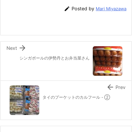
e
er
e
n
l

Posted by
Mari Miyazawa
b
st
a
o
o
k

Next
シンガポールの伊勢丹とお弁当屋さん

Prev
タイのプーケットのカルフール - ②