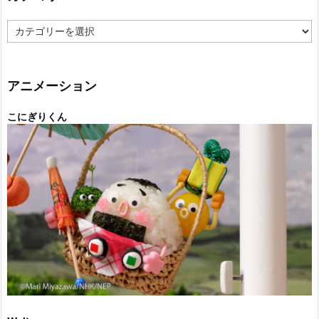
カ
テ
ゴ
リ
ー
アニメーション
こにぎりくん