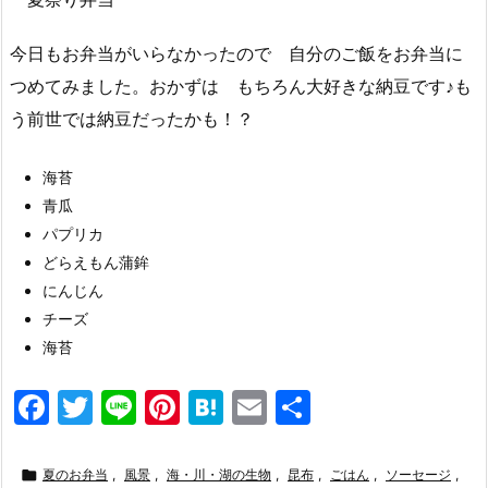
今日もお弁当がいらなかったので 自分のご飯をお弁当に
つめてみました。おかずは もちろん大好きな納豆です♪も
う前世では納豆だったかも！？
海苔
青瓜
パプリカ
どらえもん蒲鉾
にんじん
チーズ
海苔
F
T
Li
Pi
H
E
共
a
w
n
nt
at
m
有
c
itt
e
er
e
ai

夏のお弁当
,
風景
,
海・川・湖の生物
,
昆布
,
ごはん
,
ソーセージ
,