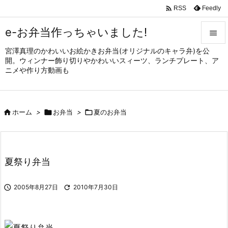

Feedly
RSS
e-お弁当作っちゃいました!

宮澤真理のかわいいお絵かきお弁当(オリジナルのキャラ弁)を公

開。ウィンナー飾り切りやかわいいスィーツ、ランチプレート、ア
メニュ
ニメや作り方動画も

サイド


ホーム
>

お弁当
>

夏のお弁当
前へ

次へ

夏祭り弁当
検索

2005年8月27日

2010年7月30日