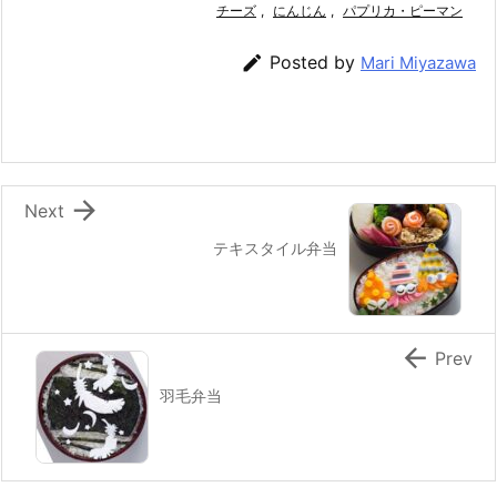
e
er
e
チーズ
n
,
l
にんじん
,
パプリカ・ピーマン
b
st
a

Posted by
Mari Miyazawa
o
o
k

Next
テキスタイル弁当

Prev
羽毛弁当