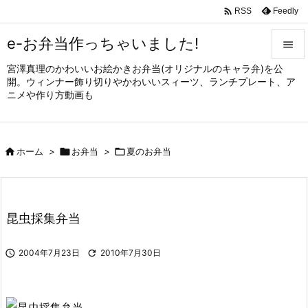

Feedly
RSS
e-お弁当作っちゃいました!

宮澤真理のかわいいお絵かきお弁当(オリジナルのキャラ弁)を公

開。ウィンナー飾り切りやかわいいスィーツ、ランチプレート、ア
メニュ
ニメや作り方動画も

サイド


ホーム
>

お弁当
>

夏のお弁当
前へ

次へ

昆虫採集弁当
検索

2004年7月23日

2010年7月30日