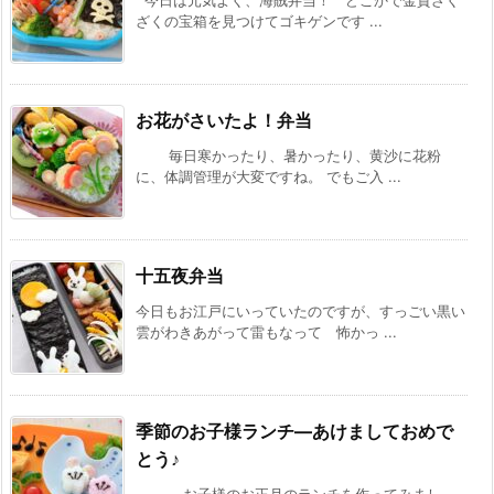
今日は元気よく、海賊弁当！ どこかで金貨ざく
ざくの宝箱を見つけてゴキゲンです ...
お花がさいたよ！弁当
毎日寒かったり、暑かったり、黄沙に花粉
に、体調管理が大変ですね。 でもご入 ...
十五夜弁当
今日もお江戸にいっていたのですが、すっごい黒い
雲がわきあがって雷もなって 怖かっ ...
季節のお子様ランチ—あけましておめで
とう♪