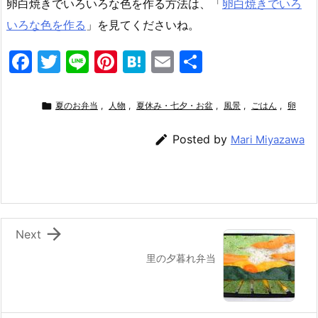
卵白焼きでいろいろな色を作る方法は、「
卵白焼きでいろ
いろな色を作る
」を見てくださいね。
F
T
Li
Pi
H
E
共
a
w
n
nt
at
m
有
c
itt
e
er
e
ai

夏のお弁当
,
人物
,
夏休み・七夕・お盆
,
風景
,
ごはん
,
卵
e
er
e
n
l

Posted by
Mari Miyazawa
b
st
a
o
o
k

Next
里の夕暮れ弁当