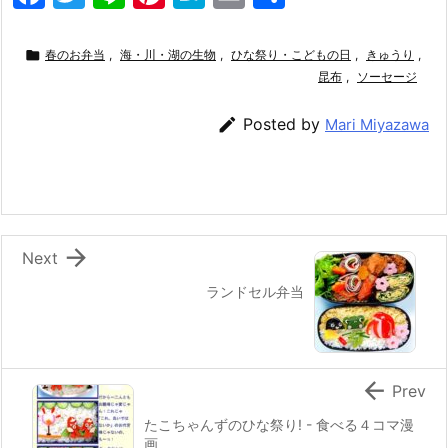
a
w
n
nt
at
m
有
c
itt
e
er
e
ai

春のお弁当
,
海・川・湖の生物
,
ひな祭り・こどもの日
,
きゅうり
,
e
er
e
n
l
昆布
,
ソーセージ
b
st
a

Posted by
Mari Miyazawa
o
o
k

Next
ランドセル弁当

Prev
たこちゃんずのひな祭り! - 食べる４コマ漫
画