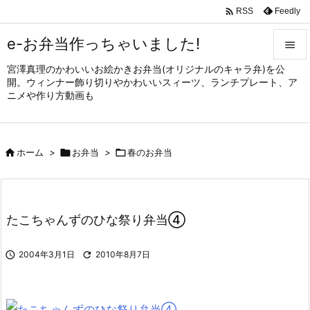

Feedly
RSS
e-お弁当作っちゃいました!

宮澤真理のかわいいお絵かきお弁当(オリジナルのキャラ弁)を公

開。ウィンナー飾り切りやかわいいスィーツ、ランチプレート、ア
メニュ
ニメや作り方動画も

サイド


ホーム
>

お弁当
>

春のお弁当
前へ

次へ

たこちゃんずのひな祭り弁当④
検索

2004年3月1日

2010年8月7日