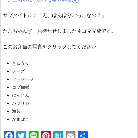
サブタイトル：「え、ぼんぼりごっこなの？」
たこちゃんず お待たせしました４コマ完成です。
このお弁当の写真をクリックしてください。
きゅうり
チーズ
ソーセージ
コブ佃煮
にんじん
パプリカ
海苔
かまぼこ
F
T
Li
Pi
H
E
共