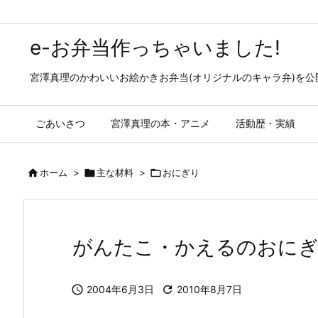
e-お弁当作っちゃいました!
宮澤真理のかわいいお絵かきお弁当(オリジナルのキャラ弁)を
ごあいさつ
宮澤真理の本・アニメ
活動歴・実績

ホーム
>

主な材料
>

おにぎり
がんたこ・かえるのおにぎ

2004年6月3日

2010年8月7日