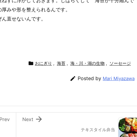
重ねずに浮かしておきます。しばらくして 海苔が十分縮んで
の厚みや形を整えられるんです。
ぜん直せないんです。

おにぎり
,
海苔
,
海・川・湖の生物
,
ソーセージ

Posted by
Mari Miyazawa

Prev
Next
テキスタイル弁当