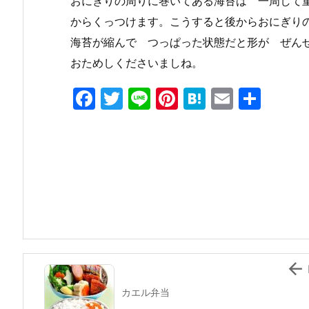
おにぎりの周りに巻いてある海苔は 一周して
からくっつけます。こうすると後からおにぎり
海苔が縮んで つっぱった状態だと形が ぜん
おためしくださいましね。
F
T
Li
Pi
H
E
共
a
w
n
nt
at
m
有
c
itt
e
er
e
ai
e
er
e
n
l
b
st
a
o
o
k

カエル弁当