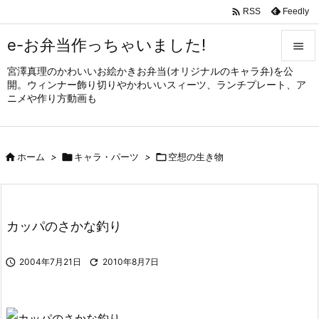

Feedly
RSS
e-お弁当作っちゃいました!

宮澤真理のかわいいお絵かきお弁当(オリジナルのキャラ弁)を公

開。ウィンナー飾り切りやかわいいスィーツ、ランチプレート、ア
メニュ
ニメや作り方動画も

サイド


ホーム
>

キャラ・パーツ
>

空想の生き物
前へ

次へ

カッパのさかな釣り
検索

2004年7月21日

2010年8月7日