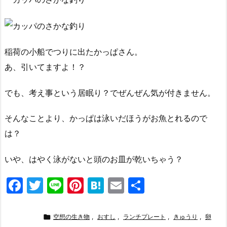
稲荷の小船でつりに出たかっぱさん。
あ、引いてますよ！？
でも、考え事という居眠り？でぜんぜん気が付きません。
そんなことより、かっぱは泳いだほうがお魚とれるので
は？
いや、はやく泳がないと頭のお皿が乾いちゃう？
F
T
Li
Pi
H
E
共
a
w
n
nt
at
m
有
c
itt
e
er
e
ai

空想の生き物
,
おすし
,
ランチプレート
,
きゅうり
,
卵