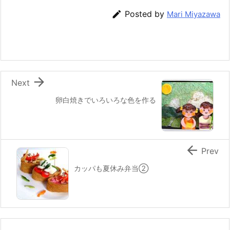
e
er
e
n
l

Posted by
Mari Miyazawa
b
st
a
o
o
k

Next
卵白焼きでいろいろな色を作る

Prev
カッパも夏休み弁当②