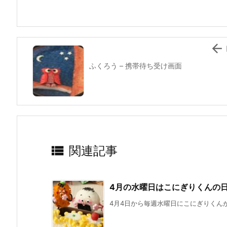
o
o
k

ふくろう – 携帯待ち受け画面

関連記事
4月の水曜日はこにぎりくんの
4月4日から毎週水曜日にこにぎりくんがN