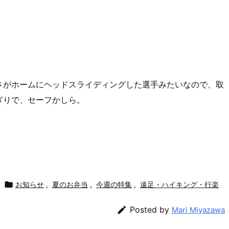
さがホームにヘッドスライディングした選手みたいなので、取
ぎりで、セーフかしら。
。

お知らせ
,
夏のお弁当
,
今週の特集
,
遠足・ハイキング・行楽

Posted by
Mari Miyazawa