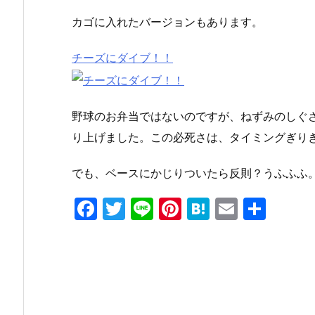
カゴに入れたバージョンもあります。
チーズにダイブ！！
野球のお弁当ではないのですが、ねずみのしぐ
り上げました。この必死さは、タイミングぎり
でも、ベースにかじりついたら反則？うふふふ
F
T
Li
Pi
H
E
共
a
w
n
nt
at
m
有
c
itt
e
er
e
ai
e
er
e
n
l
b
st
a