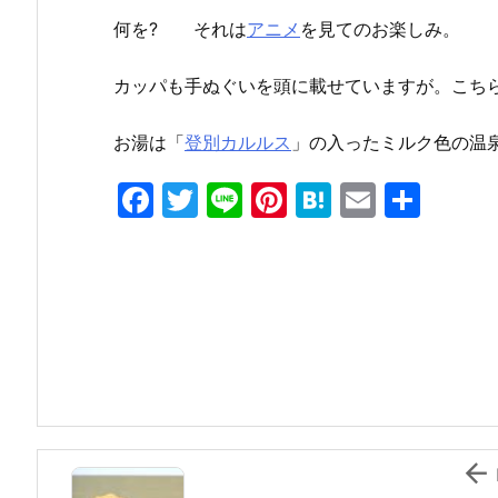
何を? それは
アニメ
を見てのお楽しみ。
カッパも手ぬぐいを頭に載せていますが。こち
お湯は「
登別カルルス
」の入ったミルク色の温
F
T
Li
Pi
H
E
共
a
w
n
nt
at
m
有
c
itt
e
er
e
ai
e
er
e
n
l
b
st
a
o
o
k
