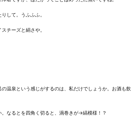
たりして。うふふふ。
イスチーズと絹さや。
呂の温泉という感じがするのは、私だけでしょうか。お酒も飲
。
い。なるとを四角く切ると、渦巻きが→縞模様！？