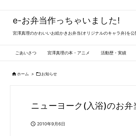
e-お弁当作っちゃいました!
宮澤真理のかわいいお絵かきお弁当(オリジナルのキャラ弁)を
ごあいさつ
宮澤真理の本・アニメ
活動歴・実績

ホーム
>

お知らせ
ニューヨーク(入浴)のお弁当

2010年9月6日