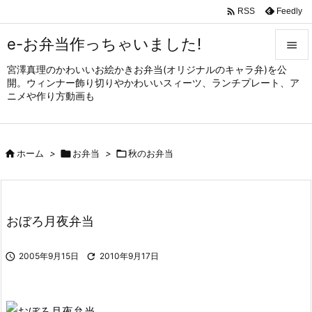

Feedly
RSS
e-お弁当作っちゃいました!

宮澤真理のかわいいお絵かきお弁当(オリジナルのキャラ弁)を公

開。ウィンナー飾り切りやかわいいスィーツ、ランチプレート、ア
メニュ
ニメや作り方動画も

サイド


ホーム
>

お弁当
>

秋のお弁当
前へ

次へ

おぼろ月夜弁当
検索

2005年9月15日

2010年9月17日