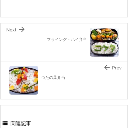
o
k

Next
フライング・ハイ弁当

Prev
つたの葉弁当

関連記事