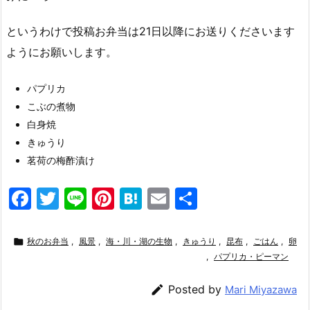
というわけで投稿お弁当は21日以降にお送りくださいます
ようにお願いします。
パプリカ
こぶの煮物
白身焼
きゅうり
茗荷の梅酢漬け
F
T
Li
Pi
H
E
共
a
w
n
nt
at
m
有
c
itt
e
er
e
ai

秋のお弁当
,
風景
,
海・川・湖の生物
,
きゅうり
,
昆布
,
ごはん
,
卵
e
er
e
n
l
,
パプリカ・ピーマン
b
st
a

Posted by
Mari Miyazawa
o