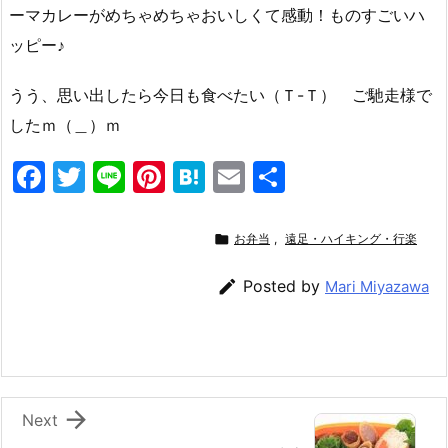
ーマカレーがめちゃめちゃおいしくて感動！ものすごいハ
ッピー♪
うう、思い出したら今日も食べたい（Ｔ-Ｔ） ご馳走様で
したｍ（＿）ｍ
F
T
Li
Pi
H
E
共
a
w
n
nt
at
m
有
c
itt
e
er
e
ai

お弁当
,
遠足・ハイキング・行楽
e
er
e
n
l

Posted by
Mari Miyazawa
b
st
a
o
o
k

Next