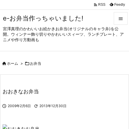

Feedly
RSS
e-お弁当作っちゃいました!

宮澤真理のかわいいお絵かきお弁当(オリジナルのキャラ弁)を公

開。ウィンナー飾り切りやかわいいスィーツ、ランチプレート、ア
メニュ
ニメや作り方動画も

サイド


ホーム
>

お弁当
前へ

次へ

おおきなお弁当
検索

2009年2月6日

2013年12月30日