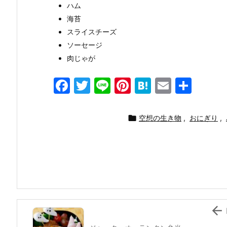
ハム
海苔
スライスチーズ
ソーセージ
肉じゃが
F
T
Li
Pi
H
E
共
a
w
n
nt
at
m
有
c
itt
e
er
e
ai

空想の生き物
,
おにぎり
,
e
er
e
n
l
b
st
a
o
o
k
