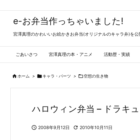
e-お弁当作っちゃいました!
宮澤真理のかわいいお絵かきお弁当(オリジナルのキャラ弁)を
ごあいさつ
宮澤真理の本・アニメ
活動歴・実績

ホーム
>

キャラ・パーツ
>

空想の生き物
ハロウィン弁当 – ドラ

2008年9月12日

2010年10月11日