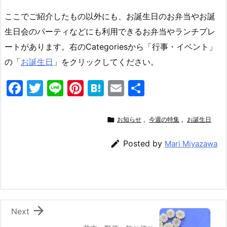
ここでご紹介したもの以外にも、お誕生日のお弁当やお誕
生日会のパーティなどにも利用できるお弁当やランチプレ
ートがあります。右のCategoriesから「行事・イベント」
の「
お誕生日
」をクリックしてください。
F
T
Li
Pi
H
E
共
a
w
n
nt
at
m
有
c
itt
e
er
e
ai

お知らせ
,
今週の特集
,
お誕生日
e
er
e
n
l

Posted by
Mari Miyazawa
b
st
a
o
o
k

Next