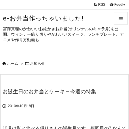

Feedly
RSS
e-お弁当作っちゃいました!

宮澤真理のかわいいお絵かきお弁当(オリジナルのキャラ弁)を公

開。ウィンナー飾り切りやかわいいスィーツ、ランチプレート、ア
メニュ
ニメや作り方動画も

サイド


ホーム
>

お知らせ
前へ

次へ

お誕生日のお弁当とケーキ – 今週の特集
検索

2010年10月18日
10月は私と食べる係りさんの誕生月です。何回目の? なんて