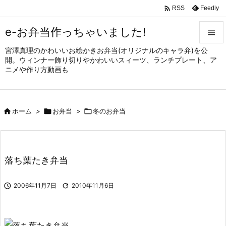

Feedly
RSS
e-お弁当作っちゃいました!

宮澤真理のかわいいお絵かきお弁当(オリジナルのキャラ弁)を公

開。ウィンナー飾り切りやかわいいスィーツ、ランチプレート、ア
メニュ
ニメや作り方動画も

サイド


ホーム
>

お弁当
>

冬のお弁当
前へ

次へ

落ち葉たき弁当
検索

2006年11月7日

2010年11月6日