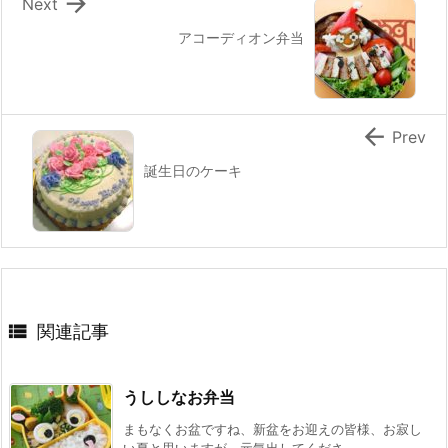

Next
アコーディオン弁当

Prev
誕生日のケーキ

関連記事
うししなお弁当
まもなくお盆ですね、新盆をお迎えの皆様、お寂し