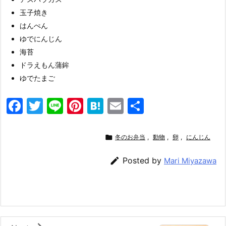
玉子焼き
はんぺん
ゆでにんじん
海苔
ドラえもん蒲鉾
ゆでたまご
F
T
Li
Pi
H
E
共
a
w
n
nt
at
m
有
c
itt
e
er
e
ai

冬のお弁当
,
動物
,
卵
,
にんじん
e
er
e
n
l

Posted by
Mari Miyazawa
b
st
a
o
o
k