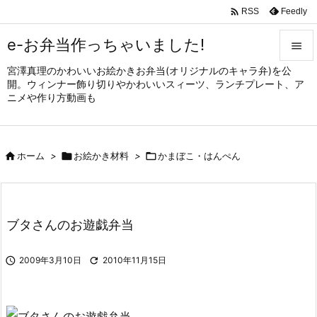

Feedly
RSS
e-お弁当作っちゃいました!

宮澤真理のかわいいお絵かきお弁当(オリジナルのキャラ弁)を公

開。ウィンナー飾り切りやかわいいスィーツ、ランチプレート、ア
メニュ
ニメや作り方動画も

サイド


ホーム
>

お絵かき材料
>

かまぼこ・はんぺん
前へ

次へ

ブタさんのお遊戯弁当
検索

2009年3月10日

2010年11月15日