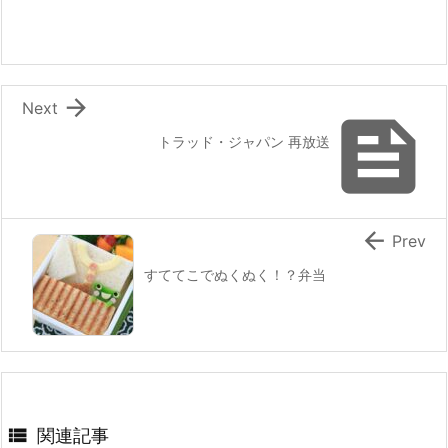
o
o
k

Next

トラッド・ジャパン 再放送

Prev
すててこでぬくぬく！？弁当

関連記事