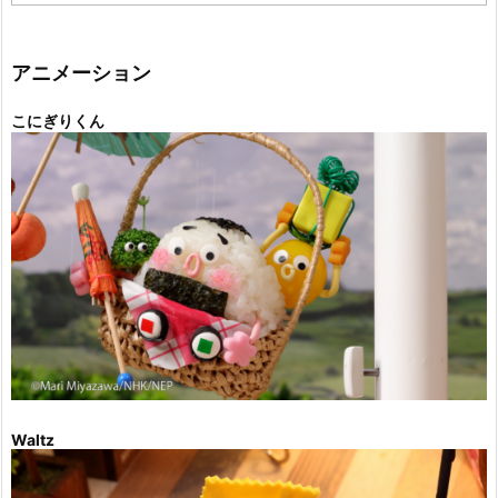
ゴ
リ
ー
アニメーション
こにぎりくん
Waltz