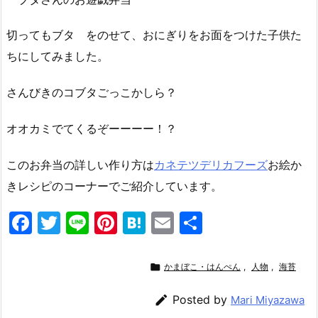
切ってもブタ をのせて、おにぎりをお面をつけた子供た
ちにしてみました。
さんびきのコブタごっこかしら？
オオカミでてくるぞーーーー！？
このお弁当の詳しい作り方は
カネテツデリカフーズ
お絵か
きレシピのコーナーでご紹介しています。
F
T
Li
Pi
H
E
共
a
w
n
nt
at
m
有
c
itt
e
er
e
ai

かまぼこ・はんぺん
,
人物
,
海苔
e
er
e
n
l

Posted by
Mari Miyazawa
b
st
a