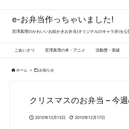
e-お弁当作っちゃいました!
宮澤真理のかわいいお絵かきお弁当(オリジナルのキャラ弁)を
ごあいさつ
宮澤真理の本・アニメ
活動歴・実績

ホーム
>

お知らせ
クリスマスのお弁当 – 今

2010年12月13日

2010年12月17日